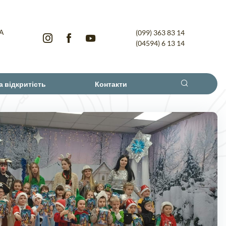
-А
(099) 363 83 14
(04594) 6 13 14
а відкритість
Контакти