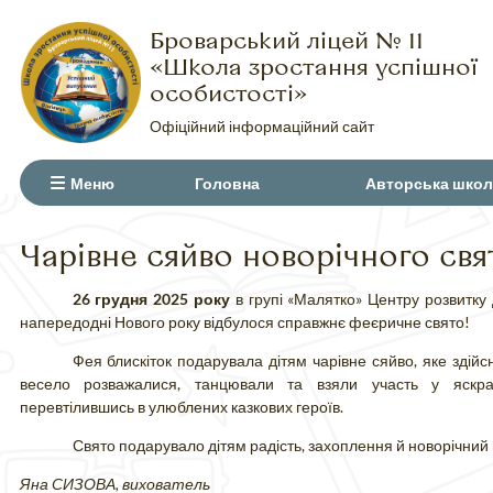
Броварський ліцей № 11
«Школа зростання успішної
особистості»
Офіційний інформаційний сайт
Меню
Головна
Авторська школ
Чарівне сяйво новорічного свя
26 грудня 2025 року
в групі «Малятко» Центру розвитку
напередодні Нового року відбулося справжнє феєричне свято!
Фея блискіток подарувала дітям чарівне сяйво, яке здійс
весело розважалися, танцювали та взяли участь у яскра
перевтілившись в улюблених казкових героїв.
Свято подарувало дітям радість, захоплення й новорічний 
Яна СИЗОВА, вихователь