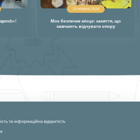
23 червня 2026
egends»!
Моє безпечне місце: заняття, що
навчають відчувати опору
ість та інформаційна відкритість
ам