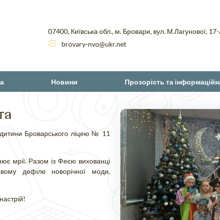
07400, Київська обл., м. Бровари, вул. М.Лагунової, 17
brovary-nvo@ukr.net
а
Новини
Прозорість та інформаційн
та
 дитини Броварського ліцею № 11
нює мрії. Разом із Феєю вихованці
вому дефіле новорічної моди,
настрій!