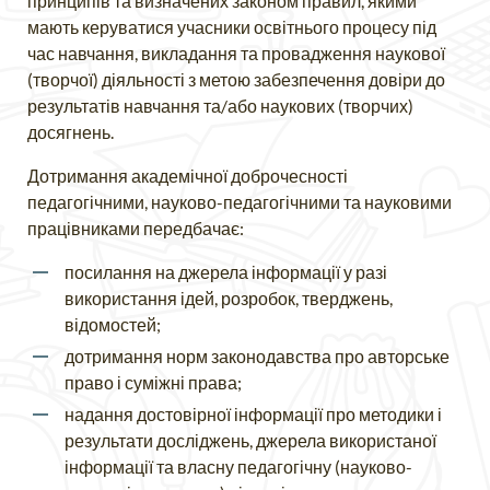
принципів та визначених законом правил, якими
мають керуватися учасники освітнього процесу під
час навчання, викладання та провадження наукової
(творчої) діяльності з метою забезпечення довіри до
результатів навчання та/або наукових (творчих)
досягнень.
Дотримання академічної доброчесності
педагогічними, науково-педагогічними та науковими
працівниками передбачає:
посилання на джерела інформації у разі
використання ідей, розробок, тверджень,
відомостей;
дотримання норм законодавства про авторське
право і суміжні права;
надання достовірної інформації про методики і
результати досліджень, джерела використаної
інформації та власну педагогічну (науково-