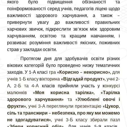
якого було підвищення обізнаності та
поінформованості серед учнів, педагогів ліцею щодо
важливості здорового харчування, а також –
привернути увагу до важливості правильних
харчових звичок, підкреслити зв'язок між здоровим
харчуванням, освітою та кращим навчанням, і
розвиває розуміння важливості якісних, поживних
страв у закладах освіти.
Протягом дня для здобувачів освіти різних
вікових категорій було проведено низку тематичних
заходів. У 1-А класі
гра
«Корисно – некорисно»,
для
учнів 1-Б класу
в
ікторина
«Відгадай продукт»,
учні 2-
А, 2-Б та 4-А
класів прийняли участь у к
онкурсі
малюнків
«Моя корисна тарілка», «Тарілка
здорового харчування»
та
«Улюблені овочі і
фрукти»,
учні
3-А
переглянули презентацію
«
Цукор,
сіль та трансжири – небезпека, про яку ми можемо
не здогадуватися»,
учні 3-Б класу збирали пазл
«Збери корисний обід».
Для учнів 5-9 класів