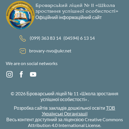
Броварський ліцей № 11 «Школа
зростання успішної особистості»
Офіційний інформаційний сайт
(099) 363 83 14
(04594) 6 13 14
brovary-nvo@ukr.net
We are on social networks
© 2026
Броварський ліцей № 11 «Школа зростання
успішної особистості»
.
Розробка сайтів закладів дошкільної освіти
ТОВ
Українські Організації
Весь контент доступний за ліцензією Creative Commons
Attribution 4.0 International License.