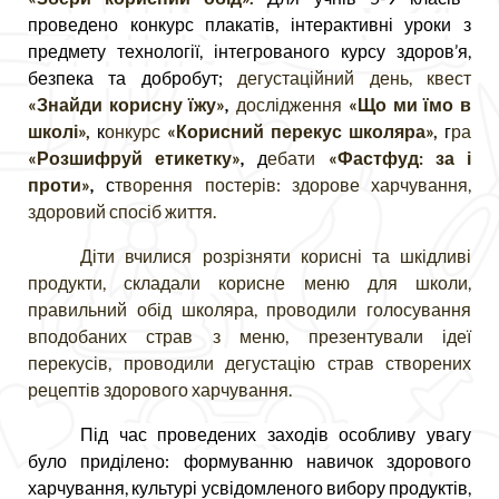
проведено конкурс плакатів, інтерактивні уроки з
предмету технології, інтегрованого курсу здоров’я,
безпека та добробут;
дегустаційний день,
квест
«Знайди корисну їжу»
,
дослідження
«Що ми їмо в
школі»,
к
онкурс
«Корисний перекус школяра»,
г
ра
«Розшифруй етикетку»
,
д
ебати
«Фастфуд: за і
проти»
,
с
творення постерів: здорове харчування,
здоровий спосіб життя.
Діти вчилися розрізняти корисні та шкідливі
продукти, складали корисне меню для школи,
правильний обід школяра, проводили голосування
вподобаних страв з меню, презентували ідеї
перекусів, проводили дегустацію страв створених
рецептів здорового харчування.
Під час проведених заходів особливу увагу
було приділено: формуванню навичок здорового
харчування, культурі усвідомленого вибору продуктів,