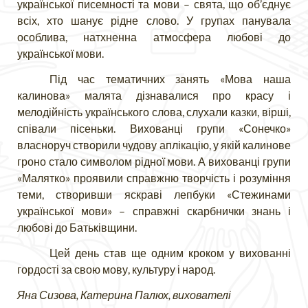
української писемності та мови – свята, що об’єднує
всіх, хто шанує рідне слово. У групах панувала
особлива, натхненна атмосфера любові до
української мови.
Під час тематичних занять «Мова наша
калинова» малята дізнавалися про красу і
мелодійність українського слова, слухали казки, вірші,
співали пісеньки. Вихованці групи «Сонечко»
власноруч створили чудову аплікацію, у якій калинове
гроно стало символом рідної мови. А вихованці групи
«Малятко» проявили справжню творчість і розуміння
теми, створивши яскраві лепбуки «Стежинами
української мови» – справжні скарбнички знань і
любові до Батьківщини.
Цей день став ще одним кроком у вихованні
гордості за свою мову, культуру і народ.
Яна Сизова, Катерина Палюх, вихователі