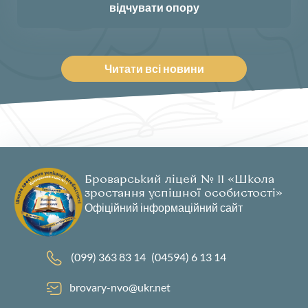
відчувати опору
Читати всі новини
Броварський ліцей № 11 «Школа
зростання успішної особистості»
Офіційний інформаційний сайт
(099) 363 83 14
(04594) 6 13 14
brovary-nvo@ukr.net