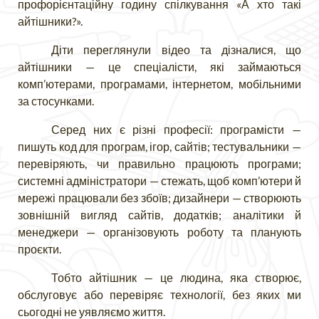
профорієнтаційну годину спілкування «А хто такі
айтішники?».
Діти переглянули відео та дізналися, що
айтішники — це спеціалісти, які займаються
комп’ютерами, програмами, інтернетом, мобільними
за стосунками.
Серед них є різні професії: програмісти —
пишуть код для програм, ігор, сайтів; тестувальники —
перевіряють, чи правильно працюють програми;
системні адміністратори — стежать, щоб комп’ютери й
мережі працювали без збоїв; дизайнери — створюють
зовнішній вигляд сайтів, додатків; аналітики й
менеджери — організовують роботу та планують
проєкти.
Тобто айтішник — це людина, яка створює,
обслуговує або перевіряє технології, без яких ми
сьогодні не уявляємо життя.