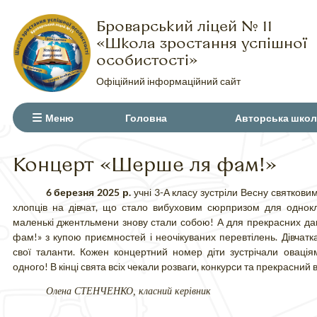
Броварський ліцей № 11
«Школа зростання успішної
особистості»
Офіційний інформаційний сайт
Меню
Головна
Авторська школ
Концерт «Шерше ля фам!»
6 березня 2025 р.
учні 3-А класу зустріли Весну святков
хлопців на дівчат, що стало вибуховим сюрпризом для однок
маленькі джентльмени знову стали собою! А для прекрасних да
фам!» з купою приємностей і неочікуваних перевтілень. Дівчат
свої таланти. Кожен концертний номер діти зустрічали оваці
одного! В кінці свята всіх чекали розваги, конкурси та прекрасний
Олена СТЕНЧЕНКО, класний керівник