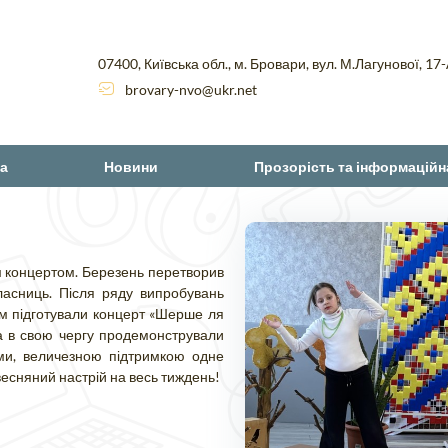
07400, Київська обл., м. Бровари, вул. М.Лагунової, 17
brovary-nvo@ukr.net
а
Новини
Прозорість та інформаційн
им концертом. Березень перетворив
ласниць. Після ряду випробувань
м підготували концерт «Шерше ля
ка в свою чергу продемонстрували
ями, величезною підтримкою одне
 весняний настрій на весь тиждень!