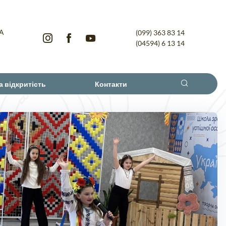
-А
(099) 363 83 14
(04594) 6 13 14
а відкритість
Контакти