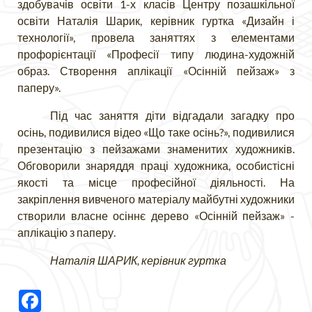
здобувачів освіти 1-х класів Центру позашкільної
освіти Наталія Шарик, керівник гуртка «Дизайн і
технології», провела заняттях з елементами
профорієнтації «Професії типу людина-художній
образ. Створення аплікації «Осінній пейзаж» з
паперу».
Під час заняття діти відгадали загадку про
осінь, подивилися відео «Що таке осінь?», подивилися
презентацію з пейзажами знаменитих художників.
Обговорили знаряддя праці художника, особистісні
якості та місце професійної діяльності. На
закріплення вивченого матеріалу майбутні художники
створили власне осіннє дерево «Осінній пейзаж» -
аплікацію з паперу.
Наталія ШАРИК, керівник гуртка
Facebook