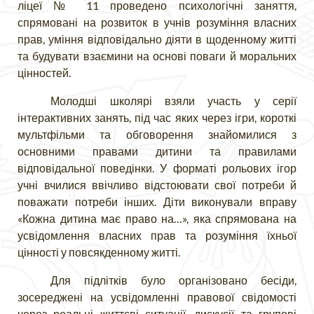
ліцеї № 11
проведено психологічні заняття,
спрямовані на розвиток в учнів розуміння власних
прав, уміння відповідально діяти в щоденному житті
та будувати взаємини на основі поваги й моральних
цінностей.
Молодші школярі взяли участь у серії
інтерактивних занять, під час яких через ігри, короткі
мультфільми та обговорення знайомилися з
основними правами дитини та правилами
відповідальної поведінки. У форматі рольових ігор
учні вчилися ввічливо відстоювати свої потреби й
поважати потреби інших. Діти виконували вправу
«Кожна дитина має право на…», яка спрямована на
усвідомлення власних прав та розуміння їхньої
цінності у повсякденному житті.
Для підлітків було організовано бесіди,
зосереджені на усвідомленні правової свідомості
через реальні життєві ситуації, дискусії та групові