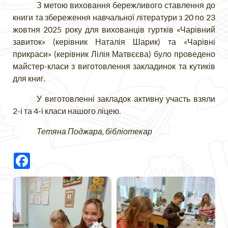
З метою виховання бережливого ставлення до
книги та збереження навчальної літератури з 20 по 23
жовтня 2025 року для вихованців гуртків «Чарівний
завиток» (керівник Наталія Шарик) та «Чарівні
прикраси» (керівник Лілія Матвєєва) було проведено
майстер-класи з виготовлення закладинок та кутиків
для книг.
У виготовленні закладок активну участь взяли
2-і та 4-і класи нашого ліцею.
Тетяна Поджара, бібліотекар
Facebook