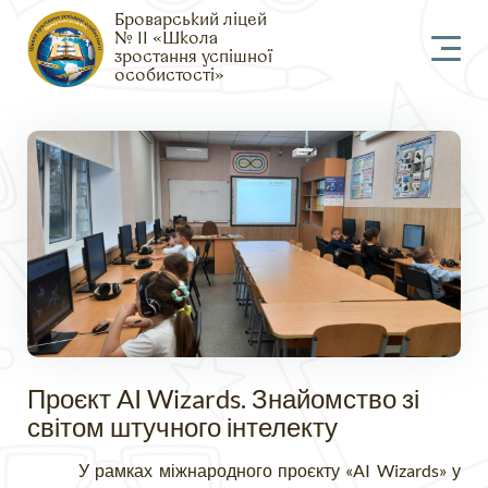
Броварський ліцей
№ 11 «Школа
зростання успішної
особистості»
Проєкт AI Wizards. Знайомство зі
світом штучного інтелекту
У рамках міжнародного проєкту «
AI
Wizards
» у