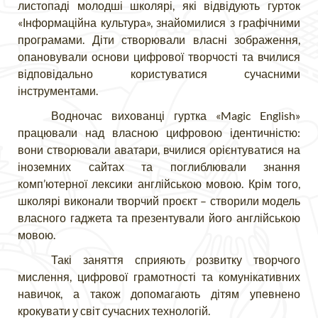
листопаді молодші школярі, які відвідують гурток
«Інформаційна культура», знайомилися з графічними
програмами. Діти створювали власні зображення,
опановували основи цифрової творчості та вчилися
відповідально користуватися сучасними
інструментами.
Водночас вихованці гуртка «Magic English»
працювали над власною цифровою ідентичністю:
вони створювали аватари, вчилися орієнтуватися на
іноземних сайтах та поглиблювали знання
комп’ютерної лексики англійською мовою. Крім того,
школярі виконали творчий проєкт
–
створили модель
власного гаджета та презентували його англійською
мовою.
Такі заняття сприяють розвитку творчого
мислення, цифрової грамотності та комунікативних
навичок, а також допомагають дітям упевнено
крокувати у світ сучасних технологій.