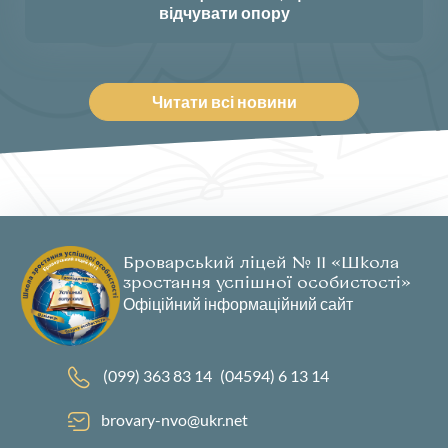
відчувати опору
Читати всі новини
Броварський ліцей № 11 «Школа
зростання успішної особистості»
Офіційний інформаційний сайт
(099) 363 83 14
(04594) 6 13 14
brovary-nvo@ukr.net