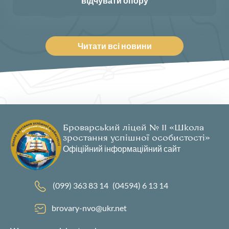
відчувати опору
Читати всі новини
Броварський ліцей № 11 «Школа
зростання успішної особистості»
Офіційний інформаційний сайт
(099) 363 83 14
(04594) 6 13 14
brovary-nvo@ukr.net