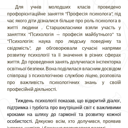
Для учнів молодших класів проведено
профорієнтаційне заняття "Професія психолога", під
час якого діти дізналися більше про роль психолога в
житті людини . Старшокласники взяли участь у
заняттях "Психологія — професія майбутнього" та
"Психологія: наука про людську поведінку та
свідомість", де обговорювали сучасні напрями
розвитку психології та її значення в різних сферах
життя. До проведення занять долучилася інспекторка
освітньої безпеки. Вона поділилася власним досвідом
співпраці з психологічною службою ліцею, розповіла
про важливість психологічних знань у своїй
професійній діяльності.
Тиждень психології показав, що відкритий діалог,
підтримка і турбота про внутрішній світ є важливими
кроками на шляху до гармонії та розвитку кожної
особистості.
Дякуємо всім, хто долучився, проявив
інтерес, щирість і бажання розвиватися разом!