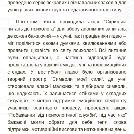
проведено серію яскравих і пізнавальних заходів для
учнів різних вікових груп та педагогічного колективу.
Протягом тижня проходила акція "Скринька
питань до психолога" для збору анонімних запитань,
де кожен бажаючий — як учні, так і працівники ліцею —
міг поділитися своїми думками, хвилюваннями або
проявити цікавість до світу психології. Всі питання
були опрацьовані, а частина відповідей буде
представлена у відкритому доступі на інформаційних
стендах. У вестибюлі ліцею було організовано
творчий простір "Символи моєї сили", де учні
створювали власні малюнки та підбирали символи,
що надихають їх залишатися стійкими у складних
ситуаціях. З метою підтримки емоційного комфорту
учасників освітнього процесу, проведено акцію
"Побажання від психологічної служби", під час якої
бажаючі могли обрати для себе теплі слова
підтримки, мотиваційні вислови та натхнення на день.