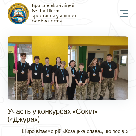
Броварський ліцей
№ 11 «Школа
зростання успішної
особистості»
Участь у конкурсах «Сокіл»
(«Джура»)
Щиро вітаємо рій «Козацька слава», що посів 3