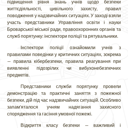
підвищення рівня знань учнів щодо безпеки
життєдіяльності, цивільного захисту, правил
поводження у надзвичайних ситуаціях. У заході взяли
участь представники Управління освіти і науки
Броварської міської ради, правоохоронних органів та
служб порятунку: інспектори поліції та рятувальники.
Інспектори поліції ознайомили учнів з
правилами поведінки у критичних ситуаціях, зокрема
— правила кібербезпеки, правила реагування при
виявленні підозрілих чи вибухонебезпечних
предметів.
Представники служби порятунку провели
демонстрацію та практичні заняття з пожежної
безпеки, дій під час надзвичайних ситуацій. Особливо
запам’яталося учням надягання захисного
спорядження та гасіння умовної пожежі.
Відкриття класу безпеки — важливий і