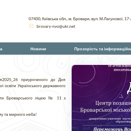
07400, Київська обл., м. Бровари, вул. М.Лагунової, 17
brovary-nvo@ukr.net
а
Новини
Прозорість та інформаційн
ля2025_26 приуроченого до Дня
ї освіти Українського державного
віти Броварського ліцею № 11 з
му та мирного неба!