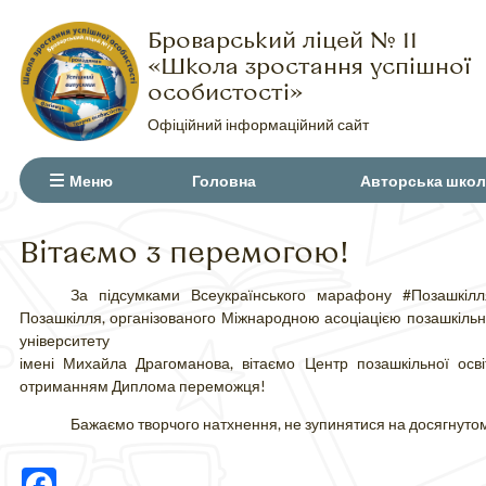
Броварський ліцей № 11
«Школа зростання успішної
особистості»
Офіційний інформаційний сайт
Меню
Головна
Авторська школ
Вітаємо з перемогою!
За підсумками Всеукраїнського марафону #Позашкіл
Позашкілля, організованого Міжнародною асоціацією позашкільно
університету
імені Михайла Драгоманова,
вітаємо
Центр позашкільної ос
отриманням Диплома переможця!
Бажаємо творчого натхнення, не зупинятися на досягнуто
Facebook