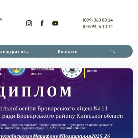
-А
(099) 363 83 14
(04594) 6 13 14
а відкритість
Контакти