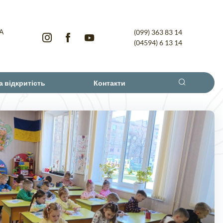
-А
(099) 363 83 14
(04594) 6 13 14
а відкритість
Контакти