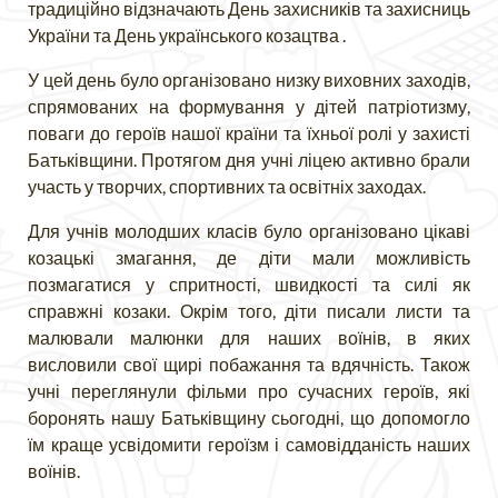
традиційно відзначають День захисників та захисниць
України та День українського козацтва .
У цей день було організовано низку виховних заходів,
спрямованих на формування у дітей патріотизму,
поваги до героїв нашої країни та їхньої ролі у захисті
Батьківщини. Протягом дня учні ліцею активно брали
участь у творчих, спортивних та освітніх заходах.
Для учнів молодших класів було організовано цікаві
козацькі змагання, де діти мали можливість
позмагатися у спритності, швидкості та силі як
справжні козаки. Окрім того, діти писали листи та
малювали малюнки для наших воїнів, в яких
висловили свої щирі побажання та вдячність. Також
учні переглянули фільми про сучасних героїв, які
боронять нашу Батьківщину сьогодні, що допомогло
їм краще усвідомити героїзм і самовідданість наших
воїнів.