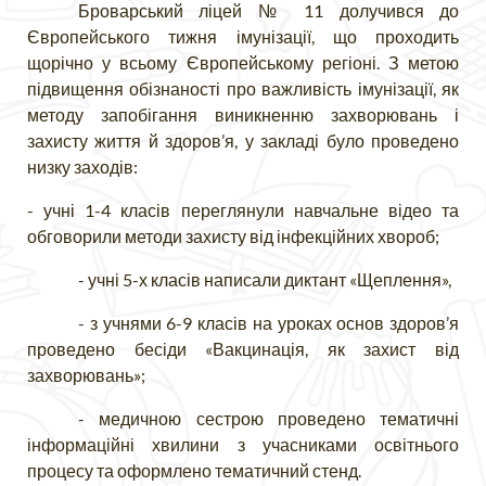
Броварський ліцей № 11 долучився до
Європейського тижня імунізації, що проходить
щорічно у всьому Європейському регіоні. З метою
підвищення обізнаності про важливість імунізації, як
методу запобігання виникненню захворювань і
захисту життя й здоров’я, у закладі було проведено
низку заходів:
- учні 1-4 класів переглянули навчальне відео та
обговорили методи захисту від інфекційних хвороб;
- учні 5-х класів написали диктант «Щеплення»,
- з учнями 6-9 класів на уроках основ здоров’я
проведено бесіди «Вакцинація, як захист від
захворювань»;
- медичною сестрою проведено тематичні
інформаційні хвилини з учасниками освітнього
процесу та оформлено тематичний стенд.