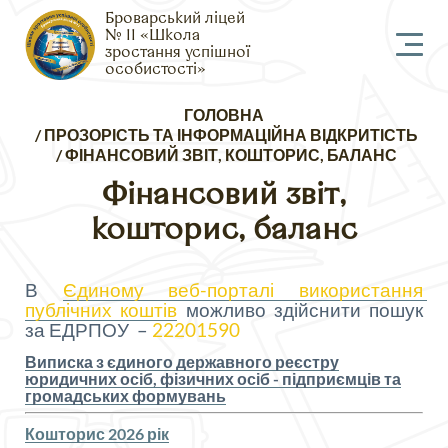
Броварський ліцей
№ 11 «Школа
зростання успішної
особистості»
Рядок
ГОЛОВНА
навіґації
ПРОЗОРІСТЬ ТА ІНФОРМАЦІЙНА ВІДКРИТІСТЬ
ФІНАНСОВИЙ ЗВІТ, КОШТОРИС, БАЛАНС
Фінансовий звіт,
кошторис, баланс
В 
Єдиному веб-порталі використання 
публічних коштів
 можливо здійснити пошук 
за ЕДРПОУ  – 
22201590
Виписка з єдиного державного реєстру
юридичних осіб, фізичних осіб - підприємців та
громадських формувань
Кошторис 2026 рік