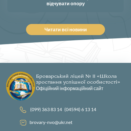
відчувати опору
Читати всі новини
Броварський ліцей № 11 «Школа
зростання успішної особистості»
Офіційний інформаційний сайт
(099) 363 83 14
(04594) 6 13 14
brovary-nvo@ukr.net